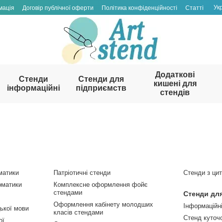
Ук
мація
Договір публічної оферти
Політика конфіденційності
Статті
Додаткові
Стенди
Стенди для
кишені для
інформаційні
підприємств
стендів
матики
Патріотичні стенди
Стенди з ци
рматики
Комплексне оформлення фойє
стендами
Стенди дл
Оформлення кабінету молодших
Інформаційні
цької мови
класів стендами
Стенд куточ
ої