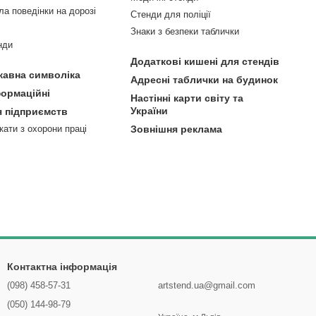
ла поведінки на дорозі
Стенди для поліції
Знаки з безпеки таблички
нди
Додаткові кишені для стендів
жавна символіка
Адресні таблички на будинок
формаційні
Настінні карти світу та
України
я підприємств
кати з охорони праці
Зовнішня реклама
Контактна інформація
(098) 458-57-31
artstend.ua@gmail.com
(050) 144-98-79