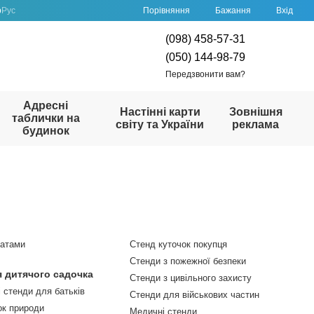
Порівняння
р
Рус
Бажання
Вхід
(098) 458-57-31
(050) 144-98-79
Передзвонити вам?
Адресні
Настінні карти
Зовнішня
таблички на
світу та України
реклама
будинок
татами
Стенд куточок покупця
Стенди з пожежної безпеки
я дитячого садочка
Стенди з цивільного захисту
 стенди для батьків
Стенди для військових частин
ок природи
Медичні стенди