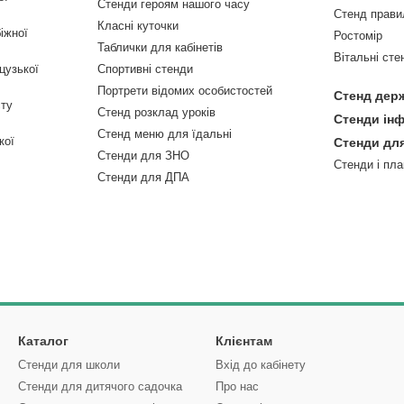
Стенди героям нашого часу
Стенд прави
Класні куточки
іжної
Ростомір
Таблички для кабінетів
Вітальні сте
цузької
Спортивні стенди
Портрети відомих особистостей
Стенд дер
сту
Стенд розклад уроків
Стенди ін
Стенд меню для їдальні
кої
Стенди дл
Стенди для ЗНО
Стенди і пла
Стенди для ДПА
Каталог
Клієнтам
Стенди для школи
Вхід до кабінету
Стенди для дитячого садочка
Про нас