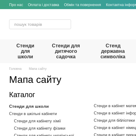
Перейти до основного контенту
Про нас
Оплата і доставка
Обмін та повернення
Контактна інфор
Стенди
Стенди для
Стенд
для
дитячого
державна
школи
садочка
символіка
Головна
Мапа сайту
Мапа сайту
Каталог
Стенди в кабінет мате
Стенди для школи
Стенди в кабінет інфо
Стенди в шкільні кабінети
Стенди для бібліотеки
Стенди для кабінету хімії
Стенди в кабінет німе
Стенди для кабінету фізики
Стенди в кабінет перш
Стенди для кабінету української