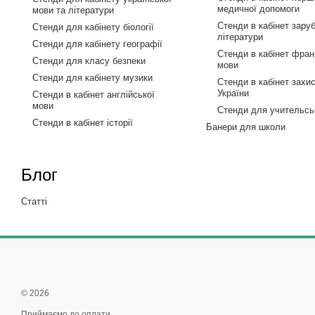
медичної допомоги
мови та літератури
Стенди в кабінет заруб
Стенди для кабінету біології
літератури
Стенди для кабінету географії
Стенди в кабінет фран
Стенди для класу безпеки
мови
Стенди для кабінету музики
Стенди в кабінет захи
України
Стенди в кабінет англійської
мови
Стенди для учительсь
Стенди в кабінет історії
Банери для школи
Блог
Статті
© 2026
Приймаємо до оплати