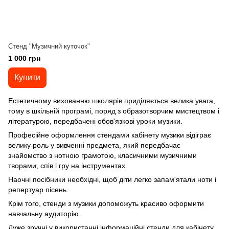
Стенд "Музичний куточок"
1 000 грн
Купити
Естетичному вихованню школярів приділяється велика увага,
тому в шкільній програмі, поряд з образотворчим мистецтвом і
літературою, передбачені обов'язкові уроки музики.
Професійне оформлення стендами кабінету музики відіграє
велику роль у вивченні предмета, який передбачає
знайомство з нотною грамотою, класичними музичними
творами, спів і гру на інструментах.
Наочні посібники необхідні, щоб діти легко запам'ятали ноти і
репертуар пісень.
Крім того, стенди з музики допоможуть красиво оформити
навчальну аудиторію.
Дуже зручні у використанні інформаційні стенди для кабінету