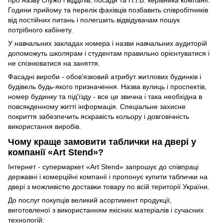
Години прийому та перелік фахівців позбавить співробітників
від постійних питань і полегшить відвідувачам пошук
потрібного кабінету.
У навчальних закладах номера і назви навчальних аудиторій
допоможуть школярам і студентам правильно орієнтуватися і
не спізнюватися на заняття.
Фасадні вироби - обов'язковий атрибут житлових будинків і
будівель будь-якого призначення. Назва вулиць і проспектів,
номер будинку та під'їзду - все це звична і така необхідна в
повсякденному житті інформація. Спеціальне захисне
покриття забезпечить яскравість кольору і довговічність
використання виробів.
Чому краще замовити таблички на двері у
компанії «Art Stend»?
Інтернет - супермаркет «Art Stend» запрошує до співпраці
державні і комерційні компанії і пропонує купити таблички на
двері з можливістю доставки товару по всій території України.
До послуг покупців великий асортимент продукції,
виготовленої з використанням якісних матеріалів і сучасних
технологій: