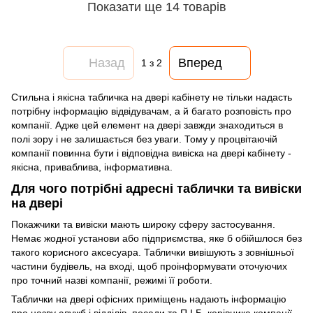
Показати ще 14 товарів
Назад
Вперед
1
з 2
Стильна і якісна табличка на двері кабінету не тільки надасть
потрібну інформацію відвідувачам, а й багато розповість про
компанії. Адже цей елемент на двері завжди знаходиться в
полі зору і не залишається без уваги. Тому у процвітаючій
компанії повинна бути і відповідна вивіска на двері кабінету -
якісна, приваблива, інформативна.
Для чого потрібні адресні таблички та вивіски
на двері
Покажчики та вивіски мають широку сферу застосування.
Немає жодної установи або підприємства, яке б обійшлося без
такого корисного аксесуара. Таблички вивішують з зовнішньої
частини будівель, на вході, щоб проінформувати оточуючих
про точний назві компанії, режимі її роботи.
Таблички на двері офісних приміщень надають інформацію
про назву служб і відділів, посади та П.І.Б. керівника компанії.