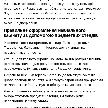
матеріали, які постійно знаходяться у полі зору школярів,
простіше сприймаються та набагато легше запам'ятовуються.
З допомогою наочних посібніків можна значно підвищити
ефективність навчального процессу та мотивацію учнів до
вивчення дисципліни.
Правильне оформлення навчального
кабінету за допомогою предметних стендів
У школах часто використовують вироби із портретами
Т.Шевченка, Л.Українки, І. Франка, других видатних
письменників та поетів.
Стенди для кабінету української мови та літератури з вільним
полем призначені для розміщення оголошень, вітань
переможців олімпіад, віршів та найкращих творів учнів.
Яскраві та якісні матеріали не тільки допоможуть вчителю
цікаво проводити заняття, а й стануть справжніми прикрасами
навчального кабінету, музею або куточка мовознавства.
Для оформлення кабінету української мови чи літератури
використовують предметні стенди, які мають різне
наповнення,
у тому числі:
правила правопису, побудова словосполучень та речень;