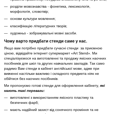
розділи мовознавства - фонетика, лексикологія,
морфологія, словотвір;
основи культури мовлення;
класифікацію літературних творів;
художньо - зображувальні мовні засоби.
Чому варто придбати стенди саме у нас.
Якщо вам потрібно придбати сучасні стенди за приємною
ціною, відвідайте інтернет супермаркет «Art Stend». Ми
спеціалізуємося на виготовленні та продажу якісних наочних
посібників для шкіл та других навчальних закладів. Так само
радимо Вам стенди в кабінет англійської мови, адже при
вивченні настільки важливо і складного предмета ніяк не
обійтися без наочних посібників.
Ми пропонуємо готові стенди для оформлення кабінету,
які
мають такі переваги:
виготовлені з використанням якісного пластику та
безпечних фарб;
мають надійний захист від сонячного проміння та не