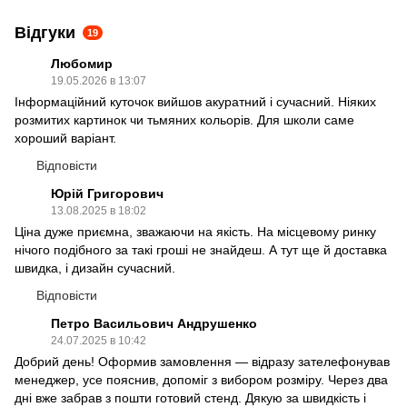
Відгуки
19
Любомир
19.05.2026 в 13:07
Інформаційний куточок вийшов акуратний і сучасний. Ніяких
розмитих картинок чи тьмяних кольорів. Для школи саме
хороший варіант.
Відповісти
Юрій Григорович
13.08.2025 в 18:02
Ціна дуже приємна, зважаючи на якість. На місцевому ринку
нічого подібного за такі гроші не знайдеш. А тут ще й доставка
швидка, і дизайн сучасний.
Відповісти
Петро Васильович Андрушенко
24.07.2025 в 10:42
Добрий день! Оформив замовлення — відразу зателефонував
менеджер, усе пояснив, допоміг з вибором розміру. Через два
дні вже забрав з пошти готовий стенд. Дякую за швидкість і