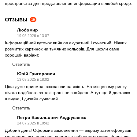
пространства для представления информации в любой среде.
Отзывы
19
Любомир
19.05.2026 в 13:07
Інформаційний куточок вийшов акуратний і сучасний. Ніяких
розмитих картинок чи тьмяних кольорів. Для школи саме
хороший варіант.
Ответить
Юрій Григорович
13.08.2025 в 18:02
Ціна дуже приємна, зважаючи на якість. На місцевому ринку
нічого подібного за такі гроші не знайдеш. А тут ще й доставка
швидка, і дизайн сучасний.
Ответить
Петро Васильович Андрушенко
24.07.2025 в 10:42
Добрий день! Оформив замовлення — відразу зателефонував
менеджер, усе пояснив, допоміг з вибором розміру. Через два