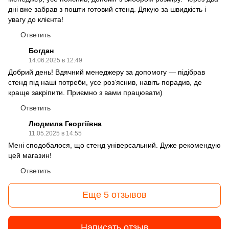
дні вже забрав з пошти готовий стенд. Дякую за швидкість і
увагу до клієнта!
Ответить
Богдан
14.06.2025 в 12:49
Добрий день! Вдячний менеджеру за допомогу — підібрав
стенд під наші потреби, усе роз’яснив, навіть порадив, де
краще закріпити. Приємно з вами працювати)
Ответить
Людмила Георгіївна
11.05.2025 в 14:55
Мені сподобалося, що стенд універсальний. Дуже рекомендую
цей магазин!
Ответить
Еще 5 отзывов
Написать отзыв