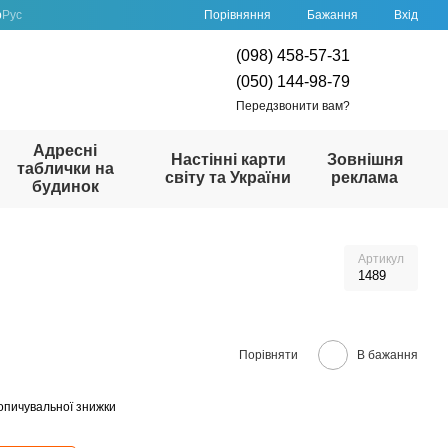
Порівняння
р
Рус
Бажання
Вхід
(098) 458-57-31
(050) 144-98-79
Передзвонити вам?
Адресні
Настінні карти
Зовнішня
таблички на
світу та України
реклама
будинок
Артикул
1489
Порівняти
В бажання
опичувальної знижки