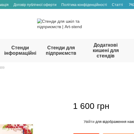
Ук
мація
Договір публічної оферти
Політика конфіденційності
Статті
Додаткові
Стенди
Стенди для
кишені для
інформаційні
підприємств
стендів
489
1 600 грн
Увійти
для відображення нак
%