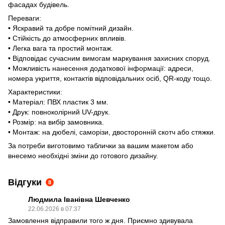
фасадах будівель.
Переваги:
• Яскравий та добре помітний дизайн.
• Стійкість до атмосферних впливів.
• Легка вага та простий монтаж.
• Відповідає сучасним вимогам маркування захисних споруд.
• Можливість нанесення додаткової інформації: адреси,
номера укриття, контактів відповідальних осіб, QR-коду тощо.
Характеристики:
• Матеріал: ПВХ пластик 3 мм.
• Друк: повноколірний UV-друк.
• Розмір: на вибір замовника.
• Монтаж: на дюбелі, саморізи, двосторонній скотч або стяжки.
За потреби виготовимо таблички за вашим макетом або
внесемо необхідні зміни до готового дизайну.
Відгуки
8
Людмила Іванівна Шевченко
22.06.2026 в 07:37
Замовлення відправили того ж дня. Приємно здивувала