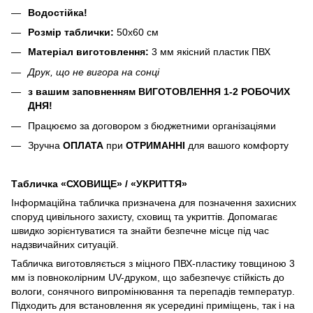
Водостійка!
Розмір таблички:
50х60 см
Матеріал виготовлення:
3 мм якісний пластик ПВХ
Друк, що не вигора на сонці
з вашим заповненням ВИГОТОВЛЕННЯ 1-2 РОБОЧИХ
ДНЯ!
Працюємо за договором з бюджетними організаціями
Зручна
ОПЛАТА
при
ОТРИМАННІ
для вашого комфорту
Табличка «СХОВИЩЕ» / «УКРИТТЯ»
Інформаційна табличка призначена для позначення захисних
споруд цивільного захисту, сховищ та укриттів. Допомагає
швидко зорієнтуватися та знайти безпечне місце під час
надзвичайних ситуацій.
Табличка виготовляється з міцного ПВХ-пластику товщиною 3
мм із повноколірним UV-друком, що забезпечує стійкість до
вологи, сонячного випромінювання та перепадів температур.
Підходить для встановлення як усередині приміщень, так і на