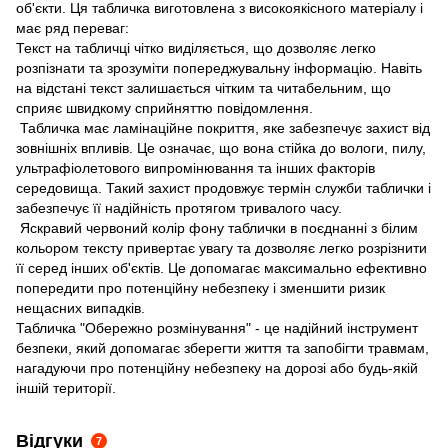
об'єкти. Ця табличка виготовлена з високоякісного матеріалу і
має ряд переваг:
Текст на табличці чітко виділяється, що дозволяє легко
розпізнати та зрозуміти попереджувальну інформацію. Навіть
на відстані текст залишається чітким та читабельним, що
сприяє швидкому сприйняттю повідомлення.
Табличка має ламінаційне покриття, яке забезпечує захист від
зовнішніх впливів. Це означає, що вона стійка до вологи, пилу,
ультрафіолетового випромінювання та інших факторів
середовища. Такий захист продовжує термін служби таблички і
забезпечує її надійність протягом тривалого часу.
Яскравий червоний колір фону таблички в поєднанні з білим
кольором тексту привертає увагу та дозволяє легко розрізнити
її серед інших об'єктів. Це допомагає максимально ефективно
попередити про потенційну небезпеку і зменшити ризик
нещасних випадків.
Табличка "Обережно розмінування" - це надійний інструмент
безпеки, який допомагає зберегти життя та запобігти травмам,
нагадуючи про потенційну небезпеку на дорозі або будь-якій
іншій території.
Відгуки
7