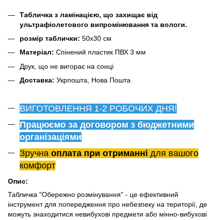
Табличка з ламінацією, що захищає від
ультрафіолетового випромінювання та вологи.
розмір таблички
:
50х30 см
Матеріал:
Спінений пластик ПВХ 3 мм
Друк, що не вигорає на сонці
Доставка:
Укрпошта, Нова Пошта
ВИГОТОВЛЕННЯ 1-2 РОБОЧИХ ДНЯ!
Працюємо за договором з бюджетними
організаціями
Зручна
оплата при отриманні
для вашого
комфорт
Опис:
Табличка "Обережно розмінування" - це ефективний
інструмент для попередження про небезпеку на території, де
можуть знаходитися невибухові предмети або мінно-вибухові