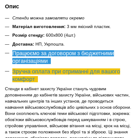
Опис
Стенди можна замовляти окремо
Матеріал виготовлення:
3 мм якісний пластик.
Розмір стенду:
600х800 (4шт.)
Доставка:
НП, Укрпошта.
Працюємо за договором з бюджетними
організаціями
Зручна оплата при отриманні для вашого
комфорт
Стенди в кабінет захисту України стануть чудовим
доповненням до кабінетів захисту України, військових частин,
навчальних центрів та інших установ, де проводиться
навчання військовослужбовців або цивільних з основ оборони.
Вони охоплюють ключові теми військової підготовки, зокрема:
обов’язки військовослужбовців перед шикуванням і в строю,
стройове управління, військове вітання на місці, крок на місці,
а також строєве положення без зброї та зі зброєю. Ці знання
допоможуть зберігати порядок, дисципліну та підвищувати