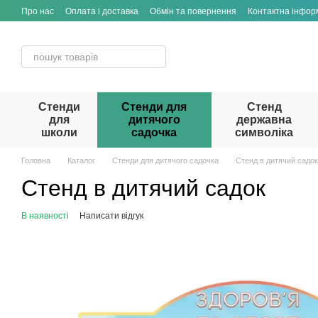
Перейти до основного контенту
Про нас
Оплата і доставка
Обмін та повернення
Контактна інфор
Стенди
Стенди для
Стенд
для
дитячого
державна
школи
садочка
символіка
Головна
Каталог
Стенди для дитячого садочка
Стенд в дитячий садок
Стенд в дитячий садок
В наявності
Написати відгук