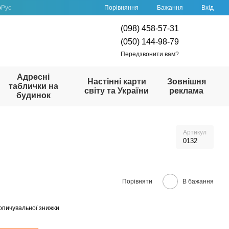
Порівняння
р
Рус
Бажання
Вхід
(098) 458-57-31
(050) 144-98-79
Передзвонити вам?
Адресні
Настінні карти
Зовнішня
таблички на
світу та України
реклама
будинок
Артикул
0132
Порівняти
В бажання
опичувальної знижки