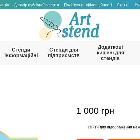
Ук
мація
Договір публічної оферти
Політика конфіденційності
Статті
Додаткові
Стенди
Стенди для
кишені для
інформаційні
підприємств
стендів
1 000 грн
Увійти
для відображення нак
%