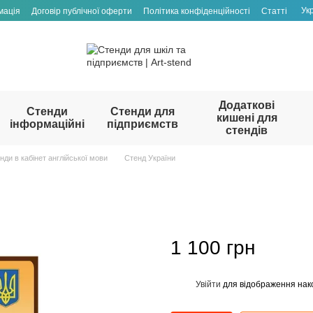
Ук
мація
Договір публічної оферти
Політика конфіденційності
Статті
Додаткові
Стенди
Стенди для
кишені для
інформаційні
підприємств
стендів
нди в кабінет англійської мови
Стенд України
1 100 грн
Увійти
для відображення нак
%