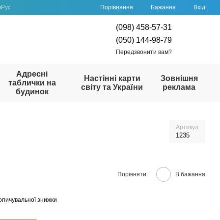
Порівняння
р
Рус
Бажання
Вхід
(098) 458-57-31
(050) 144-98-79
Передзвонити вам?
Адресні
Настінні карти
Зовнішня
таблички на
світу та України
реклама
будинок
Артикул
1235
Порівняти
В бажання
опичувальної знижки