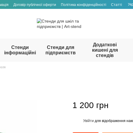
Ук
мація
Договір публічної оферти
Політика конфіденційності
Статті
Додаткові
Стенди
Стенди для
кишені для
інформаційні
підприємств
стендів
теля
1 200 грн
Увійти
для відображення нак
%