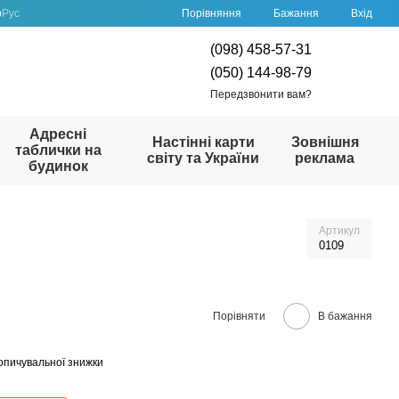
Порівняння
р
Рус
Бажання
Вхід
(098) 458-57-31
(050) 144-98-79
Передзвонити вам?
Адресні
Настінні карти
Зовнішня
таблички на
світу та України
реклама
будинок
Артикул
0109
Порівняти
В бажання
опичувальної знижки