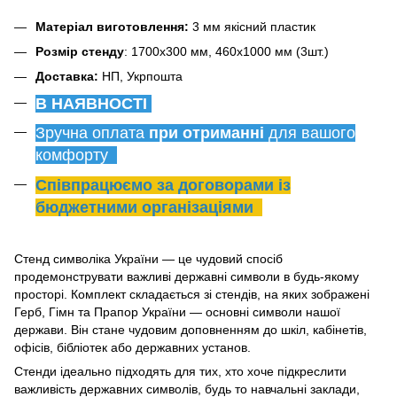
Матеріал виготовлення:
3 мм якісний пластик
Розмір стенду
: 1700х300 мм, 460х1000 мм (3шт.)
Доставка:
НП, Укрпошта
В НАЯВНОСТІ
Зручна оплата
при отриманні
для вашого
комфорту
Співпрацюємо за договорами із
бюджетними організаціями
Стенд символіка України — це чудовий спосіб
продемонструвати важливі державні символи в будь-якому
просторі. Комплект складається зі стендів, на яких зображені
Герб, Гімн та Прапор України — основні символи нашої
держави. Він стане чудовим доповненням до шкіл, кабінетів,
офісів, бібліотек або державних установ.
Стенди ідеально підходять для тих, хто хоче підкреслити
важливість державних символів, будь то навчальні заклади,