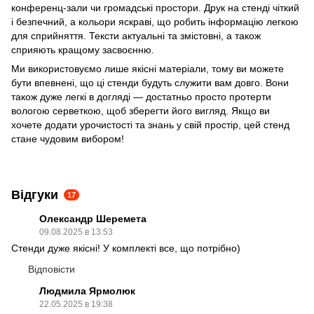
конференц-зали чи громадські простори. Друк на стенді чіткий
і безпечний, а кольори яскраві, що робить інформацію легкою
для сприйняття. Тексти актуальні та змістовні, а також
сприяють кращому засвоєнню.
Ми використовуємо лише якісні матеріали, тому ви можете
бути впевнені, що ці стенди будуть служити вам довго. Вони
також дуже легкі в догляді — достатньо просто протерти
вологою серветкою, щоб зберегти його вигляд. Якщо ви
хочете додати урочистості та знань у свій простір, цей стенд
стане чудовим вибором!
Відгуки
17
Олександр Шеремета
09.08.2025 в 13:53
Стенди дуже якісні! У комплекті все, що потрібно)
Відповісти
Людмила Ярмолюк
22.05.2025 в 19:38