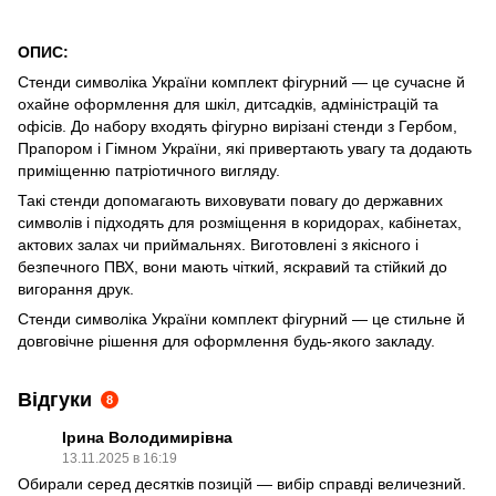
ОПИС:
Стенди символіка України комплект фігурний — це сучасне й
охайне оформлення для шкіл, дитсадків, адміністрацій та
офісів. До набору входять фігурно вирізані стенди з Гербом,
Прапором і Гімном України, які привертають увагу та додають
приміщенню патріотичного вигляду.
Такі стенди допомагають виховувати повагу до державних
символів і підходять для розміщення в коридорах, кабінетах,
актових залах чи приймальнях. Виготовлені з якісного і
безпечного ПВХ, вони мають чіткий, яскравий та стійкий до
вигорання друк.
Стенди символіка України комплект фігурний — це стильне й
довговічне рішення для оформлення будь-якого закладу.
Відгуки
8
Ірина Володимирівна
13.11.2025 в 16:19
Обирали серед десятків позицій — вибір справді величезний.