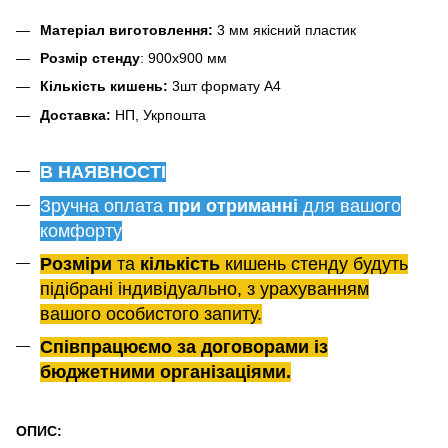
Матеріал виготовлення:
3 мм якісний пластик
Розмір стенду
: 900х900 мм
Кількість кишень:
3шт формату А4
Доставка:
НП, Укрпошта
В НАЯВНОСТІ
Зручна оплата
при отриманні
для вашого
комфорту
Розміри
та
кількість
кишень стенду будуть
підібрані індивідуально, з урахуванням
вашого особистого запиту.
Співпрацюємо за договорами із
бюджетними організаціями.
ОПИС: