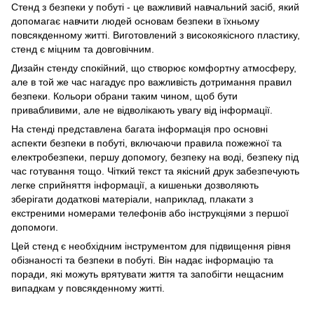
Стенд з безпеки у побуті - це важливий навчальний засіб, який
допомагає навчити людей основам безпеки в їхньому
повсякденному житті. Виготовлений з високоякісного пластику,
стенд є міцним та довговічним.
Дизайн стенду спокійний, що створює комфортну атмосферу,
але в той же час нагадує про важливість дотримання правил
безпеки. Кольори обрани таким чином, щоб бути
привабливими, але не відволікають увагу від інформації.
На стенді представлена багата інформація про основні
аспекти безпеки в побуті, включаючи правила пожежної та
електробезпеки, першу допомогу, безпеку на воді, безпеку під
час готування тощо. Чіткий текст та якісний друк забезпечують
легке сприйняття інформації, а кишеньки дозволяють
зберігати додаткові матеріали, наприклад, плакати з
екстреними номерами телефонів або інструкціями з першої
допомоги.
Цей стенд є необхідним інструментом для підвищення рівня
обізнаності та безпеки в побуті. Він надає інформацію та
поради, які можуть врятувати життя та запобігти нещасним
випадкам у повсякденному житті.