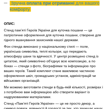
Зручна
оплата при отриманні
для вашого
комфорту
ОПИС:
Стенд пам’яті Героїв України для куточка пошани — це
патріотичне оформлення для куточка пошани, створене для
гідного вшанування захисників нашої держави.
Фон стенда виконано у національному стилі — поле,
українська символіка, теплі кольори, що передають
атмосферу шани та вдячності. У центрі розміщено стенд із
цитатою, який символічно об’єднує всю композицію, а по
боках — стенди з фото, біографіями та інформацією про
ваших героїв. Такий комплект стане важливою частиною
оформлення шкіл, громадських установ, адміністрацій чи
військових організацій.
Ми можемо виготовити стенди в будь-якій кількості, розмірах і
з потрібною вам інформацією або створити варіант із
надрукованими матеріалами.
Стенд «Пам’яті Героїв України» — це не просто декор, а
символ поваги, вдячності й гордості за тих, хто захищає нашу