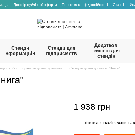
Ук
мація
Договір публічної оферти
Політика конфіденційності
Статті
Додаткові
Стенди
Стенди для
кишені для
інформаційні
підприємств
стендів
нди в кабінет першої медичної допомоги
Стенд медична допомога "Книга"
нига"
1 938 грн
Увійти
для відображення нак
%