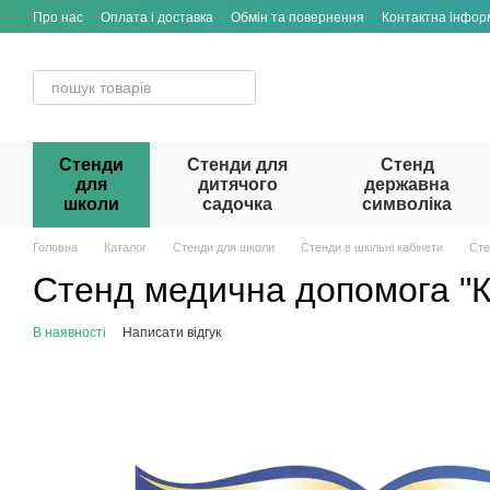
Перейти до основного контенту
Про нас
Оплата і доставка
Обмін та повернення
Контактна інфор
Стенди
Стенди для
Стенд
для
дитячого
державна
школи
садочка
символіка
Головна
Каталог
Стенди для школи
Стенди в шкільні кабінети
Сте
Стенд медична допомога "К
В наявності
Написати відгук