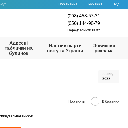
Порівняння
р
Рус
Бажання
Вхід
(098) 458-57-31
(050) 144-98-79
Передзвонити вам?
Адресні
Настінні карти
Зовнішня
таблички на
світу та України
реклама
будинок
Артикул
3038
Порівняти
В бажання
опичувальної знижки