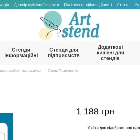
Ук
мація
Договір публічної оферти
Політика конфіденційності
Статті
Додаткові
Стенди
Стенди для
кишені для
інформаційні
підприємств
стендів
нди в кабінет математики
Стенд Планіметрія
1 188 грн
Увійти
для відображення нак
%