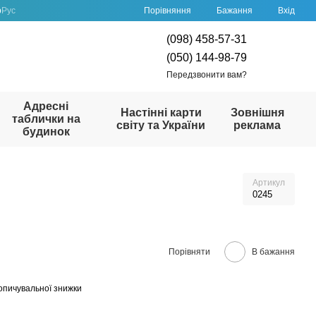
Порівняння
р
Рус
Бажання
Вхід
(098) 458-57-31
(050) 144-98-79
Передзвонити вам?
Адресні
Настінні карти
Зовнішня
таблички на
світу та України
реклама
будинок
Артикул
0245
Порівняти
В бажання
опичувальної знижки