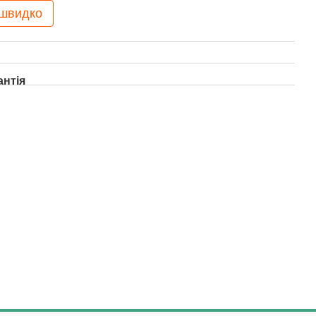
 швидко
антія