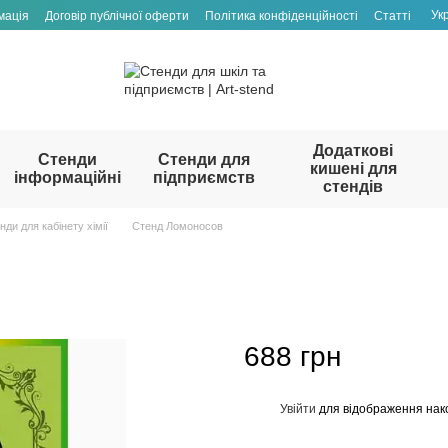
Ук
мація
Договір публічної оферти
Політика конфіденційності
Статті
Додаткові
Стенди
Стенди для
кишені для
інформаційні
підприємств
стендів
нди для кабінету хімії
Стенд Ломоносов
688 грн
Увійти
для відображення нак
%