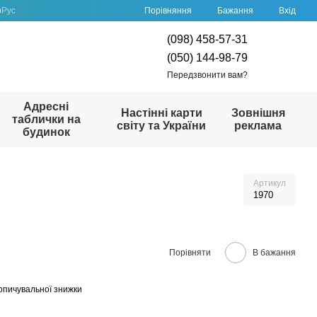
Порівняння
р
Рус
Бажання
Вхід
(098) 458-57-31
(050) 144-98-79
Передзвонити вам?
Адресні
Настінні карти
Зовнішня
таблички на
світу та України
реклама
будинок
Артикул
1970
Порівняти
В бажання
опичувальної знижки