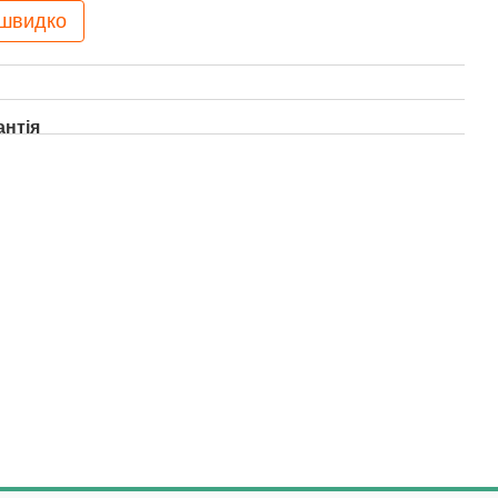
 швидко
антія