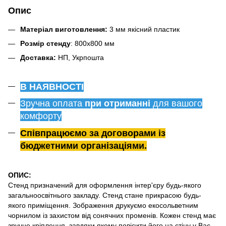
Опис
Матеріал виготовлення:
3 мм якісний пластик
Розмір стенду
: 800х800 мм
Доставка:
НП, Укрпошта
В НАЯВНОСТІ
Зручна оплата
при отриманні
для вашого
комфорту
Співпрацюємо за договорами із
бюджетними організаціями.
ОПИС:
Стенд призначений для оформлення інтер'єру будь-якого
загальноосвітнього закладу. Стенд стане прикрасою будь-
якого приміщення. Зображення друкуємо екосольветним
чорнилом із захистом від сонячних променів. Кожен стенд має
зручне кріплення, завдяки якому повісити його на стіну у Вас