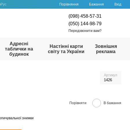
Порівняння
р
Рус
Бажання
Вхід
(098) 458-57-31
(050) 144-98-79
Передзвонити вам?
Адресні
Настінні карти
Зовнішня
таблички на
світу та України
реклама
будинок
Артикул
1426
Порівняти
В бажання
опичувальної знижки