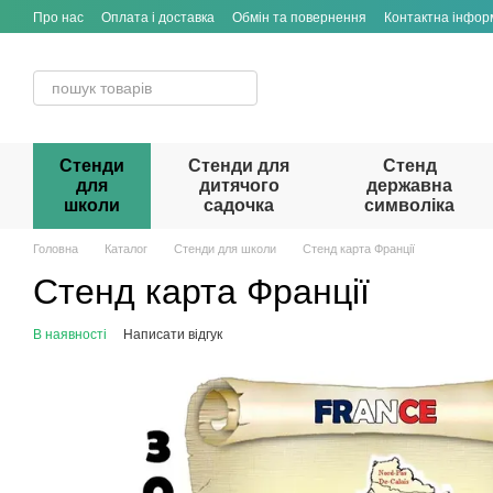
Перейти до основного контенту
Про нас
Оплата і доставка
Обмін та повернення
Контактна інфор
Стенди
Стенди для
Стенд
для
дитячого
державна
школи
садочка
символіка
Головна
Каталог
Стенди для школи
Стенд карта Франції
Стенд карта Франції
В наявності
Написати відгук