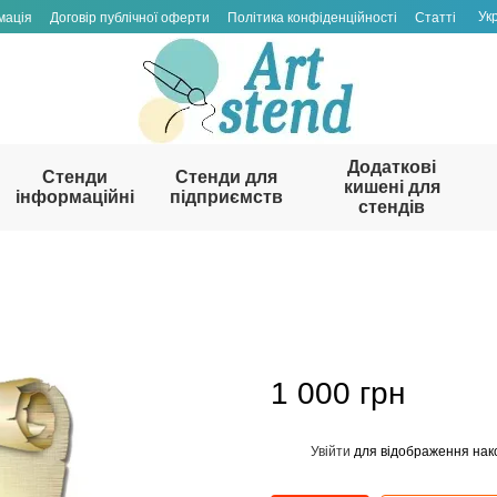
Ук
мація
Договір публічної оферти
Політика конфіденційності
Статті
Додаткові
Стенди
Стенди для
кишені для
інформаційні
підприємств
стендів
1 000 грн
Увійти
для відображення нак
%