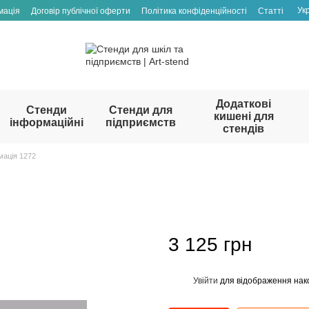
Ук
мація
Договір публічної оферти
Політика конфіденційності
Статті
Додаткові
Стенди
Стенди для
кишені для
інформаційні
підприємств
стендів
мація 1272
3 125 грн
Увійти
для відображення нак
%