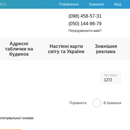
Порівняння
р
Рус
Бажання
Вхід
(098) 458-57-31
(050) 144-98-79
Передзвонити вам?
Адресні
Настінні карти
Зовнішня
таблички на
світу та України
реклама
будинок
Артикул
1272
Порівняти
В бажання
опичувальної знижки