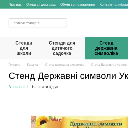
Перейти до основного контенту
Про нас
Оплата і доставка
Обмін та повернення
Контактна інфор
Стенди
Стенди для
Стенд
для
дитячого
державна
школи
садочка
символіка
Головна
Каталог
Стенд державна символіка
Стенд Державні символи 
Стенд Державні символи Ук
В наявності
Написати відгук