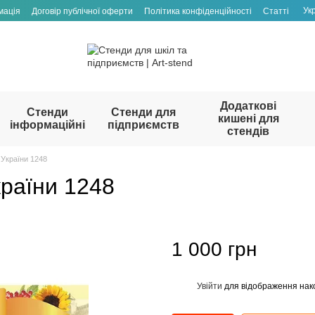
Ук
мація
Договір публічної оферти
Політика конфіденційності
Статті
Додаткові
Стенди
Стенди для
кишені для
інформаційні
підприємств
стендів
України 1248
раїни 1248
1 000 грн
Увійти
для відображення нак
%