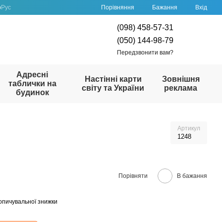
Порівняння
р
Рус
Бажання
Вхід
(098) 458-57-31
(050) 144-98-79
Передзвонити вам?
Адресні
Настінні карти
Зовнішня
таблички на
світу та України
реклама
будинок
Артикул
1248
Порівняти
В бажання
опичувальної знижки