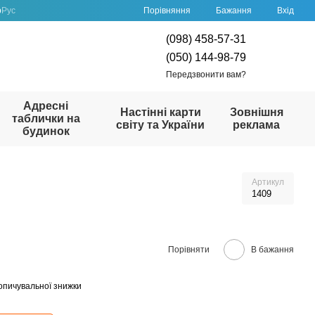
Порівняння
р
Рус
Бажання
Вхід
(098) 458-57-31
(050) 144-98-79
Передзвонити вам?
Адресні
Настінні карти
Зовнішня
таблички на
світу та України
реклама
будинок
Артикул
1409
Порівняти
В бажання
опичувальної знижки