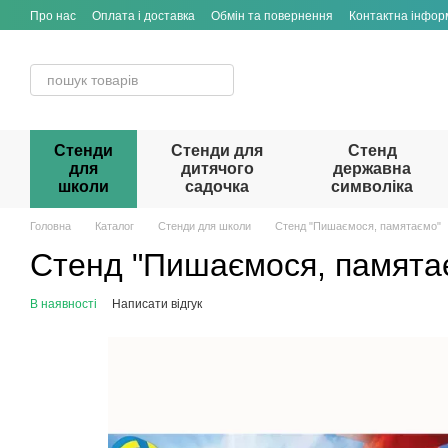
Перейти до основного контенту
Про нас
Оплата і доставка
Обмін та повернення
Контактна інфор
Стенди
Стенди для
Стенд
для
дитячого
державна
школи
садочка
символіка
Головна
Каталог
Стенди для школи
Стенд "Пишаємося, памятаємо"
Стенд "Пишаємося, памята
В наявності
Написати відгук