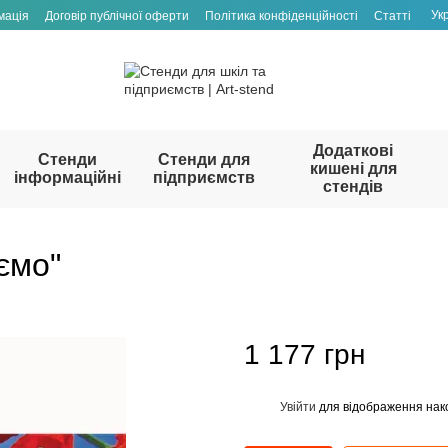
Ук
мація
Договір публічної оферти
Політика конфіденційності
Статті
Додаткові
Стенди
Стенди для
кишені для
інформаційні
підприємств
стендів
ємо"
1 177 грн
Увійти
для відображення нак
%