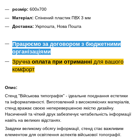
розмір:
600х700
Матеріал:
Спінений пластик ПВХ 3 мм
Доставка:
Укрпошта, Нова Пошта
Працюємо за договором з бюджетними
організаціями
Зручна
оплата при отриманні
для вашого
комфорт
Опис:
Стенд "Військова типографія" - ідеальне поєднання естетики
та інформативності. Виготовлений з високоякісних матеріалів,
стенд вражає своєю неперевершеною якістю дизайну.
Насичений та чіткий друк забезпечує читабельність інформації
навіть на великих відстанях.
Завдяки великому обсягу інформації, стенд стає важливим
елементом для освітлення аспектів військової топографії.