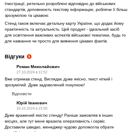
Ілюстрації, ретельно розроблені відповідно до військових
стандартів, доповнюють текстову інформацію, роблячи її більш
зрозумілою та цікавою.
Стенд також включає детальну карту України, що додає йому
практичність та актуальність. Цей продукт - ідеальний засіб
для освітлення важливих аспектів військової тематики, будь то
для навчання чи просто для вивчення цікавих фактів.
Відгуки
9
Роман Миколайович
27.10.2024 в 12:52
Вже отримав стенд. Виглядає дуже якісно, текст чіткий і
зрозумілий. Дуже задоволений покупкою!
Відповісти
Юрій Іванович
16.10.2024 в 15:50
Дуже вражений якістю стенду! Раніше замовляв в інших
місцях, але тут мене вразила оперативність і сервіс.
Доставили швидко, менеджер чудово допомогла обрати