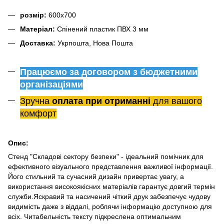
розмір:
600х700
Матеріал:
Спінений пластик ПВХ 3 мм
Доставка:
Укрпошта, Нова Пошта
Працюємо за договором з бюджетними
організаціями
Зручна
оплата при отриманні
для вашого
комфорт
Опис:
Стенд "Складові сектору безпеки" - ідеальний помічник для
ефективного візуального представлення важливої інформації.
Його стильний та сучасний дизайн привертає увагу, а
використання високоякісних матеріалів гарантує довгий термін
служби.Яскравий та насичений чіткий друк забезпечує чудову
видимість даже з віддалі, роблячи інформацію доступною для
всіх. Читабельність тексту підкреслена оптимальним