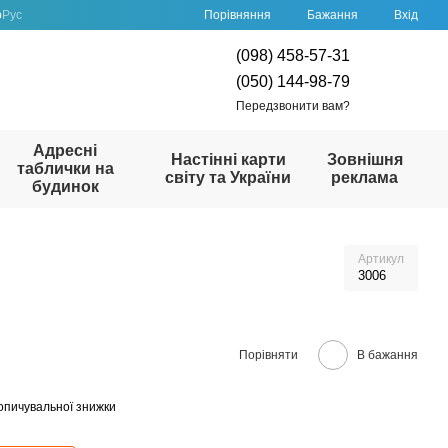
Порівняння
р
Рус
Бажання
Вхід
(098) 458-57-31
(050) 144-98-79
Передзвонити вам?
Адресні
Настінні карти
Зовнішня
таблички на
світу та України
реклама
будинок
Артикул
3006
Порівняти
В бажання
опичувальної знижки