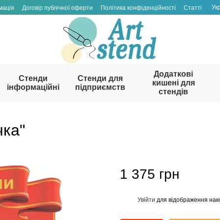
Ук
мація
Договір публічної оферти
Політика конфіденційності
Статті
Додаткові
Стенди
Стенди для
кишені для
інформаційні
підприємств
стендів
чка"
1 375 грн
Увійти
для відображення нак
%