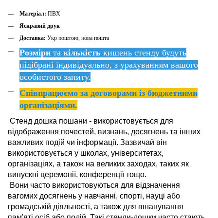
Матеріал:
ПВХ
Яскравий друк
Доставка:
Укр поштою, нова пошта
Розміри
та
кількість
кишень стенду будуть
підібрані індивідуально, з урахуванням вашого
особистого запиту.
Співпрацюємо за договорами із бюджетними
організаціями.
Стенд дошка пошани - використовується для
відображення почестей, визнань, досягнень та інших
важливих подій чи інформації. Зазвичай він
використовується у школах, університетах,
організаціях, а також на великих заходах, таких як
випускні церемонії, конференції тощо.
Вони часто використовуються для відзначення
вагомих досягнень у навчанні, спорті, науці або
громадській діяльності, а також для вшанування
пам'яті осіб або подій. Такі стенди-дошки часто стають