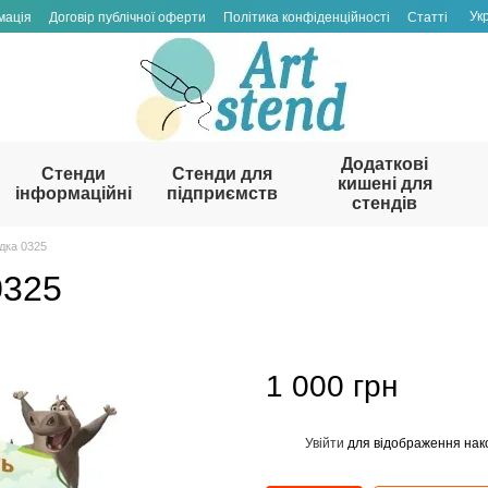
Ук
мація
Договір публічної оферти
Політика конфіденційності
Статті
Додаткові
Стенди
Стенди для
кишені для
інформаційні
підприємств
стендів
дка 0325
0325
1 000 грн
Увійти
для відображення нак
%