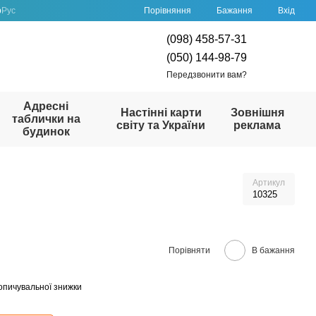
Порівняння
р
Рус
Бажання
Вхід
(098) 458-57-31
(050) 144-98-79
Передзвонити вам?
Адресні
Настінні карти
Зовнішня
таблички на
світу та України
реклама
будинок
Артикул
10325
Порівняти
В бажання
опичувальної знижки