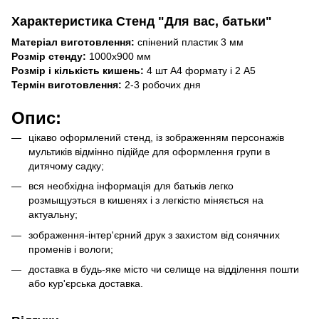
Характеристика Стенд "Для вас, батьки"
Матеріал виготовлення:
спінений пластик 3 мм
Розмір стенду:
1000х900 мм
Розмір і кількість кишень:
4 шт А4 формату і 2 А5
Термін виготовлення:
2-3 робочих дня
Опис:
цікаво оформлений стенд, із зображенням персонажів
мультиків відмінно підійде для оформлення групи в
дитячому садку;
вся необхідна інформація для батьків легко
розмыщуэться в кишенях і з легкістю міняється на
актуальну;
зображення-інтер'єрний друк з захистом від сонячних
променів і вологи;
доставка в будь-яке місто чи селище на відділення пошти
або кур'єрська доставка.