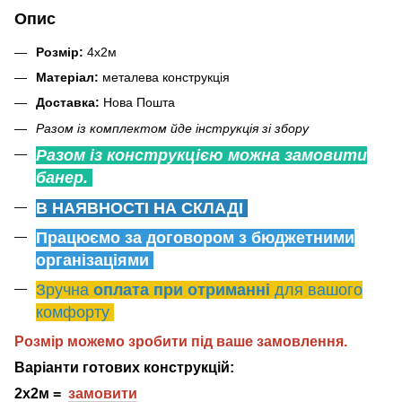
Опис
Розмір:
4х2м
Матеріал:
металева конструкція
Доставка:
Нова Пошта
Разом із комплектом йде інструкція зі збору
Разом із конструкцією можна замовити
банер.
В НАЯВНОСТІ НА СКЛАДІ
Працюємо за договором з бюджетними
організаціями
Зручна
оплата при отриманні
для вашого
комфорту
Розмір можемо зробити під ваше замовлення.
Варіанти готових конструкцій:
2х2м =
замовити