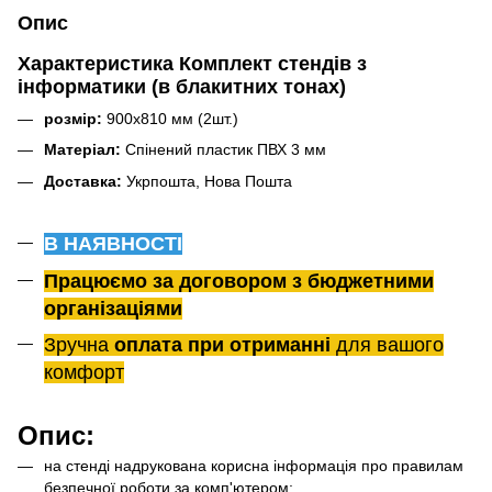
Опис
Характеристика Комплект стендів з
інформатики (в блакитних тонах)
розмір:
900х810 мм (2шт.)
Матеріал:
Спінений пластик ПВХ 3 мм
Доставка:
Укрпошта, Нова Пошта
В НАЯВНОСТІ
Працюємо за договором з бюджетними
організаціями
Зручна
оплата при отриманні
для вашого
комфорт
Опис:
на стенді надрукована корисна інформація про правилам
безпечної роботи за комп'ютером;