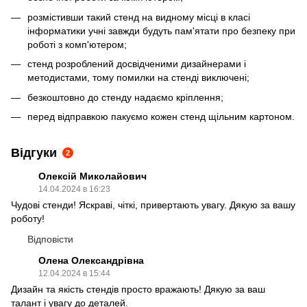
розмістивши такий стенд на видному місці в класі
інформатики учні завжди будуть пам'ятати про безпеку при
роботі з комп'ютером;
стенд розроблений досвідченими дизайнерами і
методистами, тому помилки на стенді виключені;
безкоштовно до стенду надаємо кріплення;
перед відправкою пакуємо кожен стенд щільним картоном.
Відгуки
2
Олексій Миколайович
14.04.2024 в 16:23
Чудові стенди! Яскраві, чіткі, привертають увагу. Дякую за вашу
роботу!
Відповісти
Олена Олександрівна
12.04.2024 в 15:44
Дизайн та якість стендів просто вражають! Дякую за ваш
талант і увагу до деталей.