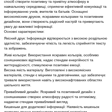
спосіб створити позитивну та привітну атмосферу в
навчальному середовищі, сприяючи ефективній комунікації та
інформуванню учнів, вчителів та батьків. Оснащені
високоякісним друком, яскравими кольорами та позитивним
дизайном, вони створюють радісний настрій та привертають
увагу до важливої інформації.
Основні характеристики:
Якісний друк: Інформація відтворюється з високою роздільною
здатністю, забезпечуючи чіткість та легкість сприйняття тексту
та зображень.
Живі кольори: Використання яскравих кольорів, особливо
соняшникових відтінків, надає стендам енергійності та
життєрадісності, стимулюючи позитивні емоції.
Висока якість матеріалу: Виготовлені з високоякісних
матеріалів, стенди є міцними та довговічними, що забезпечує
тривале використання навіть у високонафтованих областях
шкільного життя.
Привабливий дизайн: Яскравий та позитивний дизайн з
соняшниками створює атмосферу радості та оптимізму,
надаючи стендам привабливий вигляд.
Кишеньки для додаткової інформації: Наявність кишеньок
дозволяє зручно розміщувати додаткові матеріали,