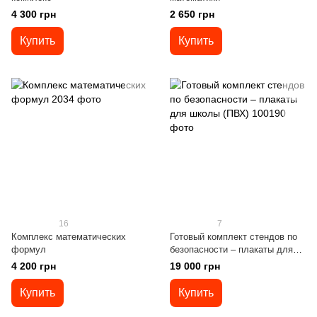
4 300 грн
2 650 грн
Купить
Купить
16
7
Комплекс математических
Готовый комплект стендов по
формул
безопасности – плакаты для
школы (ПВХ)
4 200 грн
19 000 грн
Купить
Купить