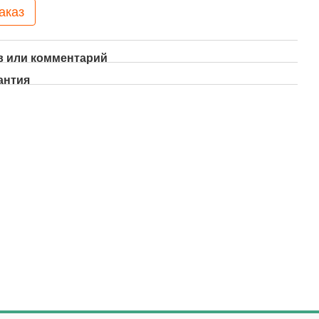
аказ
 или комментарий
антия