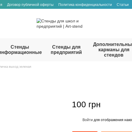
ия
Договор публичной оферты
Политика конфиденциальности
Статьи
Дополнительны
Стенды
Стенды для
карманы для
информационные
предприятий
стендов
личка выход зеленая
100 грн
Войти
для отображения нако
%