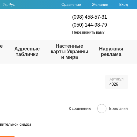
Сравнение
Укр
Рус
Желания
Вход
(098) 458-57-31
(050) 144-98-79
Перезвонить вам?
е
Настенные
Адресные
Наружная
карты Украины
таблички
реклама
и мира
Артикул
4026
К сравнению
В желания
пительной скидки