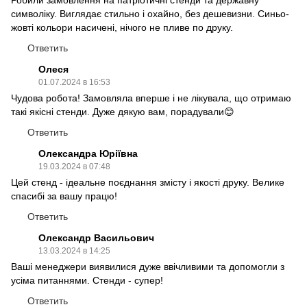
символіку. Виглядає стильно і охайно, без дешевизни. Синьо-
жовті кольори насичені, нічого не пливе по друку.
Ответить
Олеся
01.07.2024 в 16:53
Чудова робота! Замовляла вперше і не лікувала, що отримаю
такі якісні стенди. Дуже дякую вам, порадували😊
Ответить
Олександра Юріївна
19.03.2024 в 07:48
Цей стенд - ідеальне поєднання змісту і якості друку. Велике
спасибі за вашу працю!
Ответить
Олександр Васильович
13.03.2024 в 14:25
Ваші менеджери виявилися дуже ввічливими та допомогли з
усіма питаннями. Стенди - супер!
Ответить