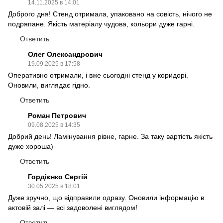
14.11.2025 в 14:01
Доброго дня! Стенд отримала, упаковано на совість, нічого не
подряпане. Якість матеріалу чудова, кольори дуже гарні.
Ответить
Олег Олександрович
19.09.2025 в 17:58
Оперативно отримали, і вже сьогодні стенд у коридорі.
Оновили, виглядає гідно.
Ответить
Роман Петрович
09.08.2025 в 14:35
Добрий день! Ламінування рівне, гарне. За таку вартість якість
дуже хороша)
Ответить
Гордієнко Сергій
30.05.2025 в 18:01
Дуже зручно, що відправили одразу. Оновили інформацію в
актовій залі — всі задоволені виглядом!
Ответить