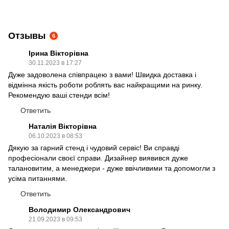
Отзывы
6
Ірина Вікторівна
30.11.2023 в 17:27
Дуже задоволена співпрацею з вами! Швидка доставка і
відмінна якість роботи роблять вас найкращими на ринку.
Рекомендую ваші стенди всім!
Ответить
Наталія Вікторівна
06.10.2023 в 08:53
Дякую за гарний стенд і чудовий сервіс! Ви справді
професіонали своєї справи. Дизайнер виявився дуже
талановитим, а менеджери - дуже ввічливими та допомогли з
усіма питаннями.
Ответить
Володимир Олександрович
21.09.2023 в 09:53