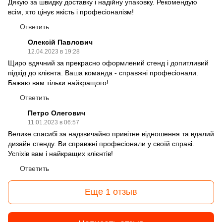
Дякую за швидку доставку і надійну упаковку. Рекомендую
всім, хто цінує якість і професіоналізм!
Ответить
Олексій Павлович
12.04.2023 в 19:28
Щиро вдячний за прекрасно оформлений стенд і допитливий
підхід до клієнта. Ваша команда - справжні професіонали.
Бажаю вам тільки найкращого!
Ответить
Петро Олегович
11.01.2023 в 06:57
Велике спасибі за надзвичайно привітне відношення та вдалий
дизайн стенду. Ви справжні професіонали у своїй справі.
Успіхів вам і найкращих клієнтів!
Ответить
Еще 1 отзыв