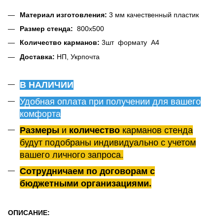
Материал изготовления:
3 мм качественный пластик
Размер стенда:
800х500
Количество карманов:
3шт формату А4
Доставка:
НП, Укрпочта
В НАЛИЧИИ
Удобная оплата при получении для вашего
комфорта
Размеры
и
количество
карманов стенда
будут подобраны индивидуально с учетом
вашего личного запроса.
Сотрудничаем по договорам с
бюджетными организациями.
ОПИСАНИЕ: