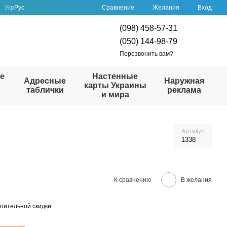
Сравнение
Укр
Рус
Желания
Вход
(098) 458-57-31
(050) 144-98-79
Перезвонить вам?
е
Настенные
Адресные
Наружная
карты Украины
таблички
реклама
и мира
Артикул
1338
К сравнению
В желания
пительной скидки