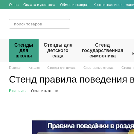
Перейти к основному контенту
О нас
Оплата и доставка
Обмен и возврат
Контактная информац
Стенды
Стенды для
Стенд
для
детского
государственная
школы
сада
символика
Главная
Каталог
Стенды для школы
Спортивные стенды
Стенд п
Стенд правила поведения 
В наличии
Оставить отзыв