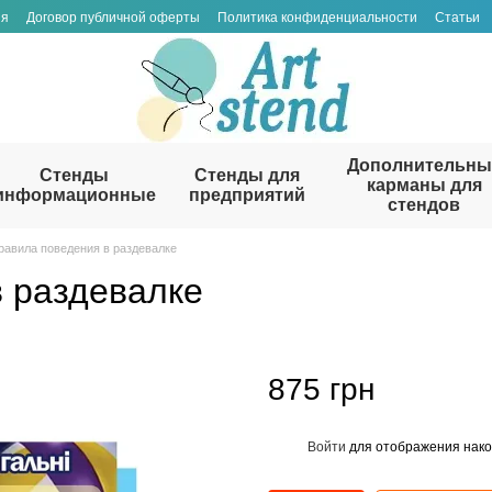
ия
Договор публичной оферты
Политика конфиденциальности
Статьи
Дополнительны
Стенды
Стенды для
карманы для
информационные
предприятий
стендов
равила поведения в раздевалке
в раздевалке
875 грн
Войти
для отображения нако
%