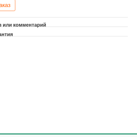
аказ
 или комментарий
антия