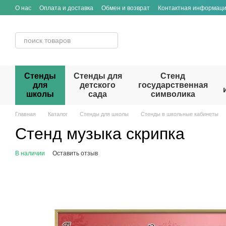
Перейти к основному контенту
О нас
Оплата и доставка
Обмен и возврат
Контактная информац
Стенды
Стенды для
Стенд
для
детского
государственная
школы
сада
символика
Главная
Каталог
Стенды для школы
Стенды в школьные кабинеты
Стенд музыка скрипка
В наличии
Оставить отзыв