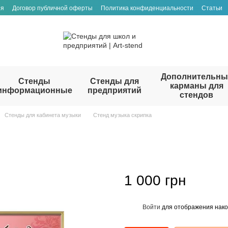
ия
Договор публичной оферты
Политика конфиденциальности
Статьи
Дополнительны
Стенды
Стенды для
карманы для
информационные
предприятий
стендов
Стенды для кабинета музыки
Стенд музыка скрипка
1 000 грн
Войти
для отображения нако
%