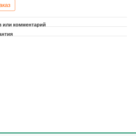
аказ
 или комментарий
антия