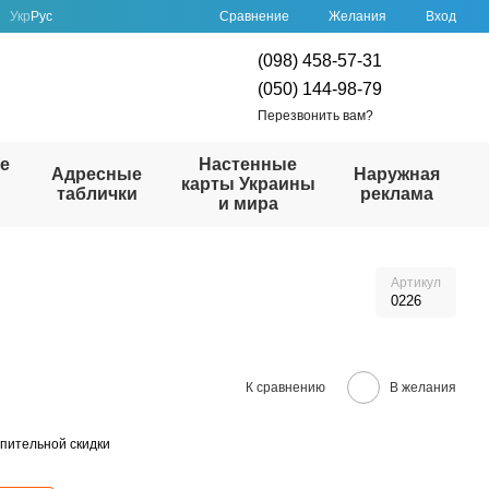
Сравнение
Укр
Рус
Желания
Вход
(098) 458-57-31
(050) 144-98-79
Перезвонить вам?
е
Настенные
Адресные
Наружная
карты Украины
таблички
реклама
и мира
Артикул
0226
К сравнению
В желания
пительной скидки