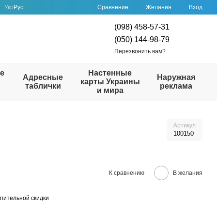
Сравнение
Укр
Рус
Желания
Вход
(098) 458-57-31
(050) 144-98-79
Перезвонить вам?
е
Настенные
Адресные
Наружная
карты Украины
таблички
реклама
и мира
Артикул
100150
К сравнению
В желания
пительной скидки