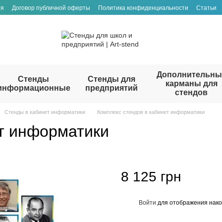
ия
Договор публичной оферты
Политика конфиденциальности
Статьи
Дополнительны
Стенды
Стенды для
карманы для
информационные
предприятий
стендов
Стенды в кабинет информатики
Комплекс стендов в кабинет информатики
ет информатики
8 125 грн
Войти
для отображения нако
%