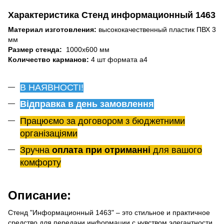
Характеристика Стенд информационный 1463
Материал изготовления:
высококачественный пластик ПВХ 3
мм
Размер стенда:
1000х600 мм
Количество карманов:
4 шт формата а4
В НАЯВНОСТІ!
Відправка в день замовлення
Працюємо за договором з бюджетними
організаціями
Зручна
оплата при отриманні
для вашого
комфорту
Описание:
Стенд "Информационный 1463" – это стильное и практичное
средство для передачи информации с чувством элегантности.