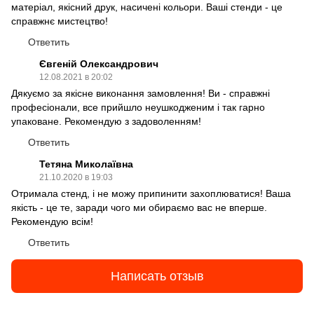
матеріал, якісний друк, насичені кольори. Ваші стенди - це
справжнє мистецтво!
Ответить
Євгеній Олександрович
12.08.2021 в 20:02
Дякуємо за якісне виконання замовлення! Ви - справжні
професіонали, все прийшло неушкодженим і так гарно
упаковане. Рекомендую з задоволенням!
Ответить
Тетяна Миколаївна
21.10.2020 в 19:03
Отримала стенд, і не можу припинити захоплюватися! Ваша
якість - це те, заради чого ми обираємо вас не вперше.
Рекомендую всім!
Ответить
Написать отзыв