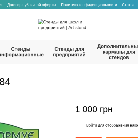
ия
Договор публичной оферты
Политика конфиденциальности
Статьи
Дополнительны
Стенды
Стенды для
карманы для
информационные
предприятий
стендов
84
1 000 грн
Войти
для отображения нако
%