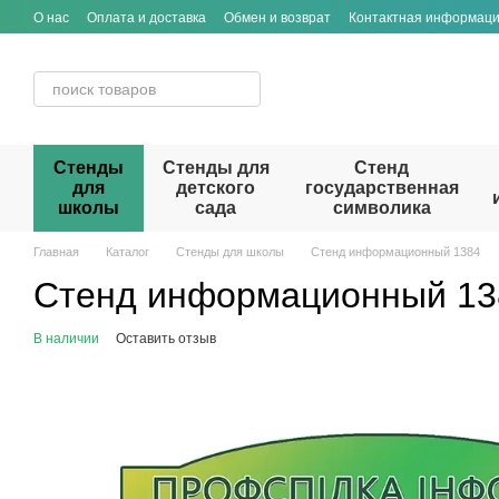
Перейти к основному контенту
О нас
Оплата и доставка
Обмен и возврат
Контактная информац
Стенды
Стенды для
Стенд
для
детского
государственная
школы
сада
символика
Главная
Каталог
Стенды для школы
Стенд информационный 1384
Стенд информационный 13
В наличии
Оставить отзыв