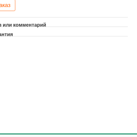
аказ
 или комментарий
антия