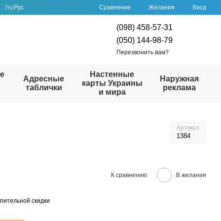
Сравнение
Укр
Рус
Желания
Вход
(098) 458-57-31
(050) 144-98-79
Перезвонить вам?
е
Настенные
Адресные
Наружная
карты Украины
таблички
реклама
и мира
Артикул
1384
К сравнению
В желания
пительной скидки