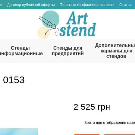
ия
Договор публичной оферты
Политика конфиденциальности
Статьи
Дополнительны
Стенды
Стенды для
карманы для
информационные
предприятий
стендов
 0153
2 525 грн
Войти
для отображения нако
%