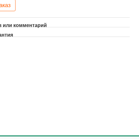
аказ
 или комментарий
антия