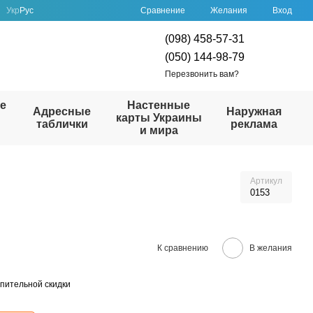
Сравнение
Укр
Рус
Желания
Вход
(098) 458-57-31
(050) 144-98-79
Перезвонить вам?
е
Настенные
Адресные
Наружная
карты Украины
таблички
реклама
и мира
Артикул
0153
К сравнению
В желания
пительной скидки