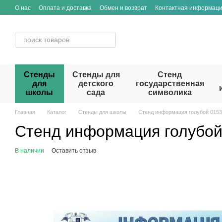
Перейти к основному контенту
О нас
Оплата и доставка
Обмен и возврат
Контактная информац
Стенды
Стенды для
Стенд
для
детского
государственная
школы
сада
символика
Главная
Каталог
Стенды для школы
Стенд информация голубой 0153
Стенд информация голубой
В наличии
Оставить отзыв