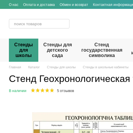
Перейти к основному контенту
О нас
Оплата и доставка
Обмен и возврат
Контактная информац
Стенды
Стенды для
Стенд
для
детского
государственная
школы
сада
символика
Главная
Каталог
Стенды для школы
Стенды в школьные кабинеты
Стенд Геохронологическая
В наличии
5 отзывов