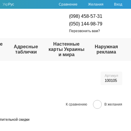
Сравнение
Укр
Рус
Желания
Вход
(098) 458-57-31
(050) 144-98-79
Перезвонить вам?
е
Настенные
Адресные
Наружная
карты Украины
таблички
реклама
и мира
Артикул
100105
К сравнению
В желания
пительной скидки