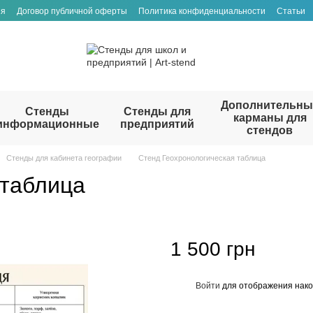
ия
Договор публичной оферты
Политика конфиденциальности
Статьи
Дополнительны
Стенды
Стенды для
карманы для
информационные
предприятий
стендов
Стенды для кабинета географии
Стенд Геохронологическая таблица
 таблица
1 500 грн
Войти
для отображения нако
%