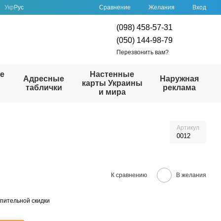
Сравнение
Укр
Рус
Желания
Вход
(098) 458-57-31
(050) 144-98-79
Перезвонить вам?
е
Настенные
Адресные
Наружная
карты Украины
таблички
реклама
и мира
Артикул
0012
К сравнению
В желания
пительной скидки