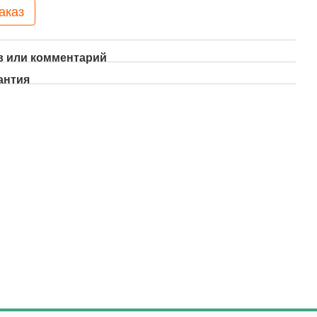
аказ
 или комментарий
антия