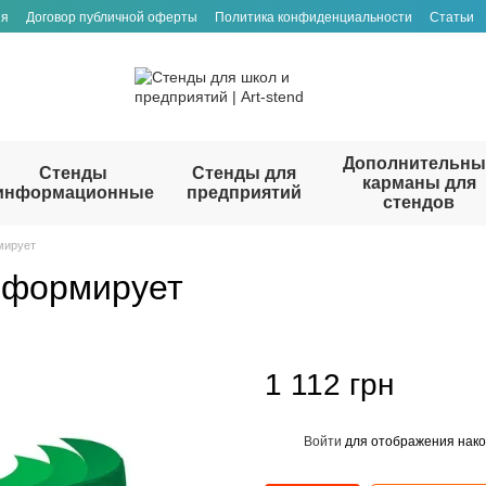
ия
Договор публичной оферты
Политика конфиденциальности
Статьи
Дополнительны
Стенды
Стенды для
карманы для
информационные
предприятий
стендов
мирует
нформирует
1 112 грн
Войти
для отображения нако
%