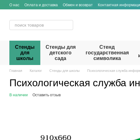
Перейти к основному контенту
О нас
Оплата и доставка
Обмен и возврат
Контактная информац
Стенды
Стенды для
Стенд
для
детского
государственная
школы
сада
символика
Главная
Каталог
Стенды для школы
Психологическая служба инфор
Психологическая служба и
В наличии
Оставить отзыв