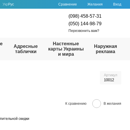
Сравнение
Укр
Рус
Желания
Вход
(098) 458-57-31
(050) 144-98-79
Перезвонить вам?
е
Настенные
Адресные
Наружная
карты Украины
таблички
реклама
и мира
Артикул
10012
К сравнению
В желания
пительной скидки