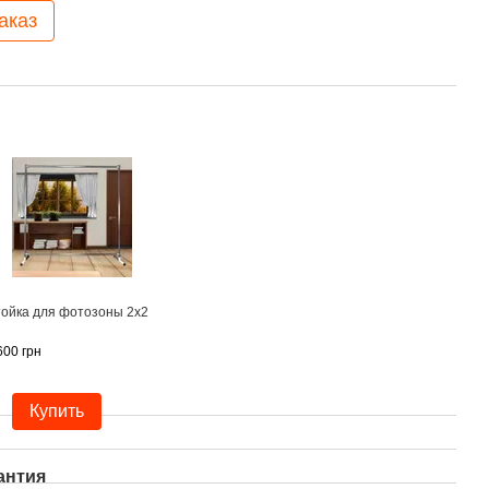
аказ
ойка для фотозоны 2х2
600 грн
Купить
антия