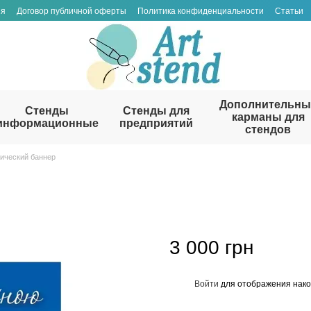
ия
Договор публичной оферты
Политика конфиденциальности
Статьи
Дополнительны
Стенды
Стенды для
карманы для
информационные
предприятий
стендов
ический баннер
3 000 грн
Войти
для отображения нако
%