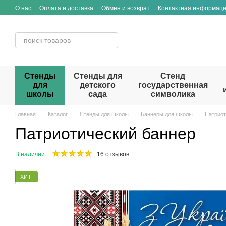
Перейти к основному контенту
О нас
Оплата и доставка
Обмен и возврат
Контактная информац
Стенды
Стенды для
Стенд
для
детского
государственная
школы
сада
символика
Главная
Каталог
Стенды для школы
Баннеры для школы
Патриот
Патриотический баннер
В наличии
16 отзывов
ХИТ