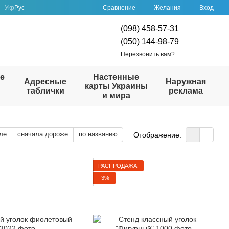
Сравнение
Укр
Рус
Желания
Вход
(098) 458-57-31
(050) 144-98-79
Перезвонить вам?
е
Настенные
Адресные
Наружная
карты Украины
таблички
реклама
и мира
ле
сначала дороже
по названию
Отображение:
РАСПРОДАЖА
−3%