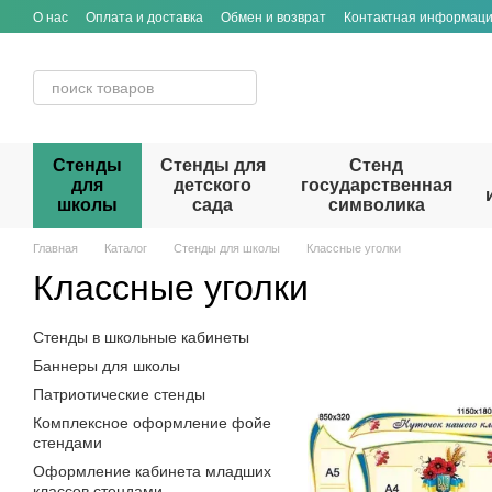
Перейти к основному контенту
О нас
Оплата и доставка
Обмен и возврат
Контактная информац
Стенды
Стенды для
Стенд
для
детского
государственная
школы
сада
символика
Главная
Каталог
Стенды для школы
Классные уголки
Классные уголки
Стенды в школьные кабинеты
Баннеры для школы
Патриотические стенды
Комплексное оформление фойе
стендами
Оформление кабинета младших
классов стендами