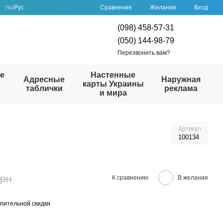
Сравнение
Укр
Рус
Желания
Вход
(098) 458-57-31
(050) 144-98-79
Перезвонить вам?
е
Настенные
Адресные
Наружная
карты Украины
таблички
реклама
и мира
Артикул
100134
грн
К сравнению
В желания
пительной скидки