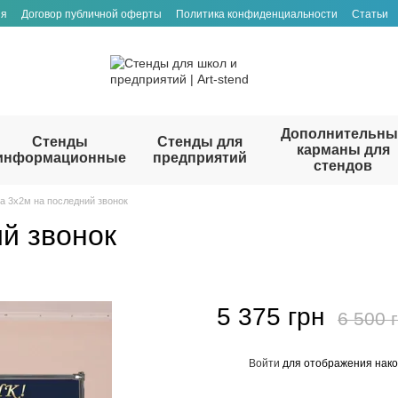
ия
Договор публичной оферты
Политика конфиденциальности
Статьи
Дополнительны
Стенды
Стенды для
карманы для
информационные
предприятий
стендов
а 3х2м на последний звонок
й звонок
5 375 грн
6 500 
Войти
для отображения нако
%