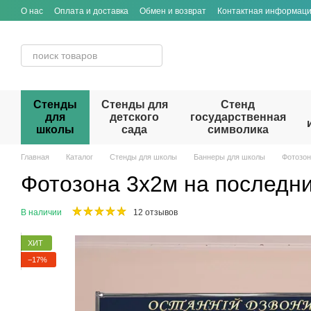
Перейти к основному контенту
О нас
Оплата и доставка
Обмен и возврат
Контактная информац
Стенды
Стенды для
Стенд
для
детского
государственная
школы
сада
символика
Главная
Каталог
Стенды для школы
Баннеры для школы
Фотозон
Фотозона 3х2м на последни
В наличии
12 отзывов
ХИТ
−17%